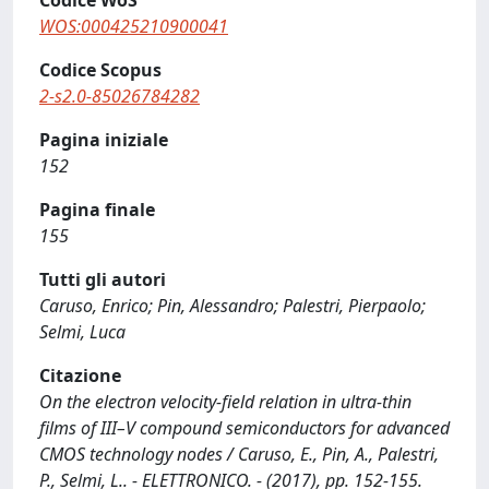
Codice WoS
WOS:000425210900041
Codice Scopus
2-s2.0-85026784282
Pagina iniziale
152
Pagina finale
155
Tutti gli autori
Caruso, Enrico; Pin, Alessandro; Palestri, Pierpaolo;
Selmi, Luca
Citazione
On the electron velocity-field relation in ultra-thin
films of III–V compound semiconductors for advanced
CMOS technology nodes / Caruso, E., Pin, A., Palestri,
P., Selmi, L.. - ELETTRONICO. - (2017), pp. 152-155.