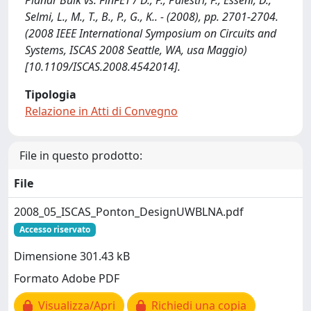
Planar Bulk vs. FinFET / D., P., Palestri, P., Esseni, D.,
Selmi, L., M., T., B., P., G., K.. - (2008), pp. 2701-2704.
(2008 IEEE International Symposium on Circuits and
Systems, ISCAS 2008 Seattle, WA, usa Maggio)
[10.1109/ISCAS.2008.4542014].
Tipologia
Relazione in Atti di Convegno
File in questo prodotto:
File
2008_05_ISCAS_Ponton_DesignUWBLNA.pdf
Accesso riservato
Dimensione 301.43 kB
Formato Adobe PDF
Visualizza/Apri
Richiedi una copia