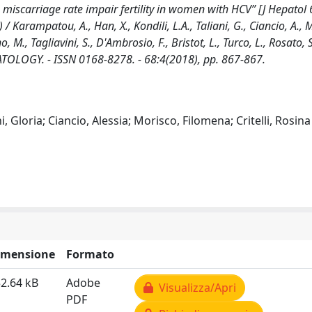
iscarriage rate impair fertility in women with HCV” [J Hepatol 
ampatou, A., Han, X., Kondili, L.A., Taliani, G., Ciancio, A., Mo
, M., Tagliavini, S., D'Ambrosio, F., Bristot, L., Turco, L., Rosato, S.
 HEPATOLOGY. - ISSN 0168-8278. - 68:4(2018), pp. 867-867.
i, Gloria; Ciancio, Alessia; Morisco, Filomena; Critelli, Rosin
imensione
Formato
2.64 kB
Adobe
Visualizza/Apri
PDF