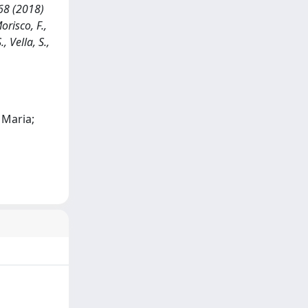
68 (2018)
risco, F.,
, Vella, S.,
a Maria;