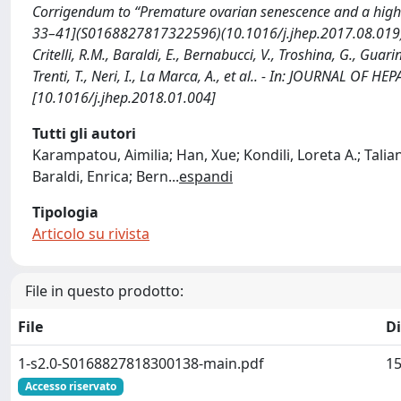
Corrigendum to “Premature ovarian senescence and a high m
33–41](S0168827817322596)(10.1016/j.jhep.2017.08.019) / Kar
Critelli, R.M., Baraldi, E., Bernabucci, V., Troshina, G., Guarino
Trenti, T., Neri, I., La Marca, A., et al.. - In: JOURNAL OF
[10.1016/j.jhep.2018.01.004]
Tutti gli autori
Karampatou, Aimilia; Han, Xue; Kondili, Loreta A.; Talian
Baraldi, Enrica; Bern
...
espandi
Tipologia
Articolo su rivista
File in questo prodotto:
File
D
1-s2.0-S0168827818300138-main.pdf
15
Accesso riservato