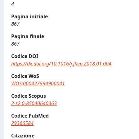
4
Pagina iniziale
867
Pagina finale
867
Codice DOI
https://dx.doi.org/10.1016/j.jhep.2018.01.004
Codice WoS
WOS:000427594900041
Codice Scopus
2-s2.0-85040640363
Codice PubMed
29366584
Citazione