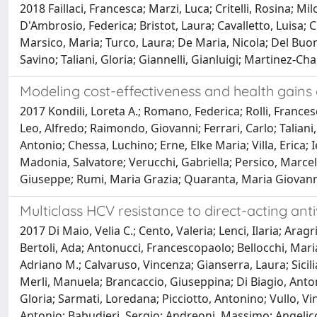
2018 Faillaci, Francesca; Marzi, Luca; Critelli, Rosina; Mi
D'Ambrosio, Federica; Bristot, Laura; Cavalletto, Luisa; 
Marsico, Maria; Turco, Laura; De Maria, Nicola; Del Buon
Savino; Taliani, Gloria; Giannelli, Gianluigi; Martinez-Chan
Modeling cost-effectiveness and health gains of a 
2017 Kondili, Loreta A.; Romano, Federica; Rolli, Franc
Leo, Alfredo; Raimondo, Giovanni; Ferrari, Carlo; Taliani
Antonio; Chessa, Luchino; Erne, Elke Maria; Villa, Erica;
Madonia, Salvatore; Verucchi, Gabriella; Persico, Marce
Giuseppe; Rumi, Maria Grazia; Quaranta, Maria Giovanna;
Multiclass HCV resistance to direct-acting antiv
2017 Di Maio, Velia C.; Cento, Valeria; Lenci, Ilaria; Aragr
Bertoli, Ada; Antonucci, Francescopaolo; Bellocchi, Maria
Adriano M.; Calvaruso, Vincenza; Gianserra, Laura; Sici
Merli, Manuela; Brancaccio, Giuseppina; Di Biagio, Antonio
Gloria; Sarmati, Loredana; Picciotto, Antonino; Vullo, Vi
Antonio; Babudieri, Sergio; Andreoni, Massimo; Angelico, 