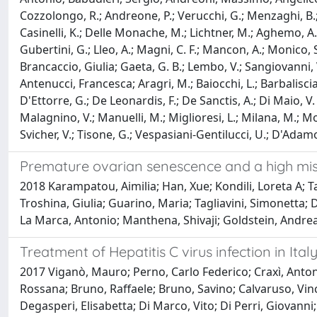
Cozzolongo, R.; Andreone, P.; Verucchi, G.; Menzaghi, B.; Qu
Casinelli, K.; Delle Monache, M.; Lichtner, M.; Aghemo, A
Gubertini, G.; Lleo, A.; Magni, C. F.; Mancon, A.; Monico, S.;
Brancaccio, Giulia; Gaeta, G. B.; Lembo, V.; Sangiovanni, V.;
Antenucci, Francesca; Aragri, M.; Baiocchi, L.; Barbaliscia, S
D'Ettorre, G.; De Leonardis, F.; De Sanctis, A.; Di Maio, V. C.
Malagnino, V.; Manuelli, M.; Miglioresi, L.; Milana, M.; Mor
Svicher, V.; Tisone, G.; Vespasiani-Gentilucci, U.; D'Adamo
Premature ovarian senescence and a high misc
2018 Karampatou, Aimilia; Han, Xue; Kondili, Loreta A; Tal
Troshina, Giulia; Guarino, Maria; Tagliavini, Simonetta; 
La Marca, Antonio; Manthena, Shivaji; Goldstein, Andrea 
Treatment of Hepatitis C virus infection in It
2017 Viganò, Mauro; Perno, Carlo Federico; Craxì, Anton
Rossana; Bruno, Raffaele; Bruno, Savino; Calvaruso, Vinc
Degasperi, Elisabetta; Di Marco, Vito; Di Perri, Giovanni; 