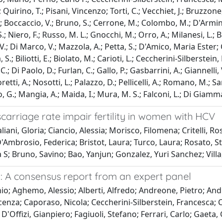
irino, T.; Pisani, Vincenzo; Torti, C.; Vecchiet, J.; Bruzzone, B
.; Boccaccio, V.; Bruno, S.; Cerrone, M.; Colombo, M.; D'Armin
 Niero, F.; Russo, M. L.; Gnocchi, M.; Orro, A.; Milanesi, L.; Bal
 Di Marco, V.; Mazzola, A.; Petta, S.; D'Amico, Maria Ester; Cacci
.; Biliotti, E.; Biolato, M.; Carioti, L.; Ceccherini-Silberstein, 
; Di Paolo, D.; Furlan, C.; Gallo, P.; Gasbarrini, A.; Giannelli, V.
etti, A.; Nosotti, L.; Palazzo, D.; Pellicelli, A.; Romano, M.; 
, G.; Mangia, A.; Maida, I.; Mura, M. S.; Falconi, L.; Di Giamm
arriage rate impair fertility in women with HCV
iani, Gloria; Ciancio, Alessia; Morisco, Filomena; Critelli, R
D'Ambrosio, Federica; Bristot, Laura; Turco, Laura; Rosato, St
S; Bruno, Savino; Bao, Yanjun; Gonzalez, Yuri Sanchez; Villa
aly: A consensus report from an expert panel
io; Aghemo, Alessio; Alberti, Alfredo; Andreone, Pietro; A
enza; Caporaso, Nicola; Ceccherini-Silberstein, Francesca; Ce
D'Offizi, Gianpiero; Fagiuoli, Stefano; Ferrari, Carlo; Gaeta, G