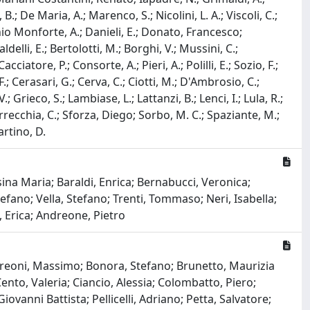
.; De Maria, A.; Marenco, S.; Nicolini, L. A.; Viscoli, C.;
io Monforte, A.; Danieli, E.; Donato, Francesco;
delli, E.; Bertolotti, M.; Borghi, V.; Mussini, C.;
atore, P.; Consorte, A.; Pieri, A.; Polilli, E.; Sozio, F.;
F.; Cerasari, G.; Cerva, C.; Ciotti, M.; D'Ambrosio, C.;
; Grieco, S.; Lambiase, L.; Lattanzi, B.; Lenci, I.; Lula, R.;
Sarrecchia, C.; Sforza, Diego; Sorbo, M. C.; Spaziante, M.;
artino, D.
osina Maria; Baraldi, Enrica; Bernabucci, Veronica;
efano; Vella, Stefano; Trenti, Tommaso; Neri, Isabella;
, Erica; Andreone, Pietro
ndreoni, Massimo; Bonora, Stefano; Brunetto, Maurizia
nto, Valeria; Ciancio, Alessia; Colombatto, Piero;
iovanni Battista; Pellicelli, Adriano; Petta, Salvatore;