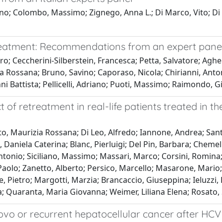
; Colombo, Massimo; Zignego, Anna L.; Di Marco, Vito; Di Pe
treatment: Recommendations from an expert pane
o; Ceccherini-Silberstein, Francesca; Petta, Salvatore; Aghem
ossana; Bruno, Savino; Caporaso, Nicola; Chirianni, Antonio;
ni Battista; Pellicelli, Adriano; Puoti, Massimo; Raimondo, Gio
t of retreatment in real-life patients treated in t
etto, Maurizia Rossana; Di Leo, Alfredo; Iannone, Andrea; S
aniela Caterina; Blanc, Pierluigi; Del Pin, Barbara; Chemello
onio; Siciliano, Massimo; Massari, Marco; Corsini, Romina
o; Zanetto, Alberto; Persico, Marcello; Masarone, Mario; Vill
e, Pietro; Margotti, Marzia; Brancaccio, Giuseppina; Ieluzzi
a; Quaranta, Maria Giovanna; Weimer, Liliana Elena; Rosato, 
novo or recurrent hepatocellular cancer after HCV 