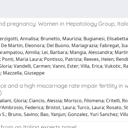
and pregnancy: Women in Hepatology Group, Italian
rzigotti, Annalisa; Brunetto, Maurizia; Bugianesi, Elisabetta
na; De Martin, Eleonora; Del Buono, Mariagrazia; Fabregat, Isab
ampatou, Aimilia; Lei, Barbara; Mangia, Alessandra; Martin
 Ponti, Maria Laura; Pontisso, Patrizia; Reeves, Helen; Rendi
Gloria; Vandelli, Carmen; Vanni, Ester; Villa, Erica; Vukotic
a; Mazzella, Giuseppe
and a high miscarriage rate impair fertility in 
)
liani, Gloria; Ciancio, Alessia; Morisco, Filomena; Critelli, 
D'Ambrosio, Federica; Bristot, Laura; Turco, Laura; Rosato, St
S.; Bruno, Savino; Bao, Yanjun; Gonzalez, Yuri Sanchez; Villa
 from an Italian experts panel