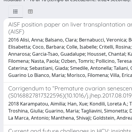
AISF position paper on liver transplantation 
(AISF)
2016 Alisi, Anna; Balsano, Clara; Bernabucci, Veronica; Be
Elisabetta; Coco, Barbara; Colle, Isabelle; Critelli, Rosi
Annarosa; Garcia-Tsao, Guadalupe; Housset, Chantal; Kar
Filomena; Nasta, Paola; Ozben, Tomris; Pollicino, Teresa;
Caterina; Sebastiani, Giada; Smedile, Antonella; Taliani, 
Guarino Lo Bianco, Maria; Morisco, Filomena; Villa, Eric
Corrigendum to “Premature ovarian senescence 
(S0168827817322596)(10.1016/j.jhep.2017.08.019
2018 Karampatou, Aimilia; Han, Xue; Kondili, Loreta A.; Ta
Troshina, Giulia; Guarino, Maria; Tagliavini, Simonetta; 
La Marca, Antonio; Manthena, Shivaji; Goldstein, Andrea 
Current and future challenges in HCV: insights