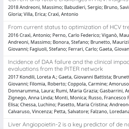
2018 Andreoni, Massimo; Babudieri, Sergio; Bruno, Savino
Gloria; Villa, Erica; Craxì, Antonio
From current status to optimization of HCV 
2016 Craxì, Antonio; Perno, Carlo Federico; Viganò, Maur
Andreoni, Massimo; Bonora, Stefano; Brunetto, Maurizia R
Giovanni; Fagiuoli, Stefano; Ferrari, Carlo; Gaeta, Giovan
Incidence of DAA failure and the clinical impac
evaluations from the PITER network
2017 Kondili, Loreta A.; Gaeta, Giovanni Battista; Brun
Giovanni; Filomia, Roberto; Coppola, Carmine; Amoruso, D
Donnarumma, Laura; Rumi, Maria Grazia; Gasbarrini, Ant
Zignego, Anna Linda; Monti, Monica; Russo, Francesco Paol
Elisa; Chessa, Luchino; Pasetto, Maria Cristina; Andreon
Calvaruso, Vincenza; Petta, Salvatore; Falzano, Loredan
Liver Angiopoietin-2 is a key predictor of de 