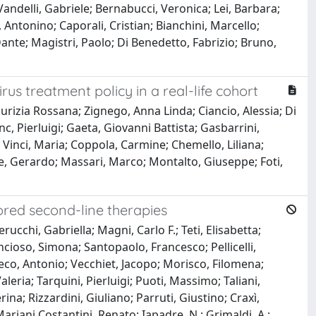
; Vandelli, Gabriele; Bernabucci, Veronica; Lei, Barbara;
 Antonino; Caporali, Cristian; Bianchini, Marcello;
ante; Magistri, Paolo; Di Benedetto, Fabrizio; Bruno,
virus treatment policy in a real-life cohort
rizia Rossana; Zignego, Anna Linda; Ciancio, Alessia; Di
c, Pierluigi; Gaeta, Giovanni Battista; Gasbarrini,
; Vinci, Maria; Coppola, Carmine; Chemello, Liliana;
ne, Gerardo; Massari, Marco; Montalto, Giuseppe; Foti,
ilored second-line therapies
erucchi, Gabriella; Magni, Carlo F.; Teti, Elisabetta;
ncioso, Simona; Santopaolo, Francesco; Pellicelli,
eco, Antonio; Vecchiet, Jacopo; Morisco, Filomena;
leria; Tarquini, Pierluigi; Puoti, Massimo; Taliani,
na; Rizzardini, Giuliano; Parruti, Giustino; Craxì,
ariani Costantini, Renato; Iapadre, N.; Grimaldi, A.;