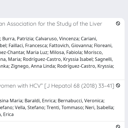
 Association for the Study of the Liver
; Burra, Patrizia; Calvaruso, Vincenza; Cariani,
el; Faillaci, Francesca; Fattovich, Giovanna; Floreani,
ez-Chantar, Maria Luz; Milosa, Fabiola; Morisco,
na, Maria; Rodríguez-Castro, Kryssia Isabel; Sagnelli,
, Ranka; Zignego, Anna Linda; Rodríguez-Castro, Kryssia;
women with HCV” [J Hepatol 68 (2018) 33–41]
Rosina Maria; Baraldi, Enrica; Bernabucci, Veronica;
efano; Vella, Stefano; Trenti, Tommaso; Neri, Isabella;
, Erica