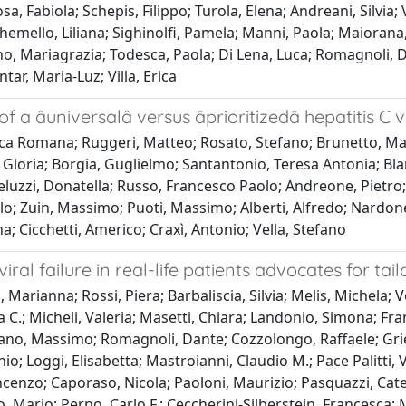
losa, Fabiola; Schepis, Filippo; Turola, Elena; Andreani, Silvia
Chemello, Liliana; Sighinolfi, Pamela; Manni, Paola; Maiorana,
o, Mariagrazia; Todesca, Paola; Di Lena, Luca; Romagnoli, D
tar, Maria-Luz; Villa, Erica
âuniversalâ versus âprioritizedâ hepatitis C 
esca Romana; Ruggeri, Matteo; Rosato, Stefano; Brunetto, Mau
, Gloria; Borgia, Guglielmo; Santantonio, Teresa Antonia; Blan
 Ieluzzi, Donatella; Russo, Francesco Paolo; Andreone, Pietro
llo; Zuin, Massimo; Puoti, Massimo; Alberti, Alfredo; Nardo
 Cicchetti, Americo; Craxì, Antonio; Vella, Stefano
iral failure in real-life patients advocates for ta
i, Marianna; Rossi, Piera; Barbaliscia, Silvia; Melis, Michela; V
 C.; Micheli, Valeria; Masetti, Chiara; Landonio, Simona; Fra
liano, Massimo; Romagnoli, Dante; Cozzolongo, Raffaele; Gri
; Loggi, Elisabetta; Mastroianni, Claudio M.; Pace Palitti, Va
ncenzo; Caporaso, Nicola; Paoloni, Maurizio; Pasquazzi, Cateri
Mario; Perno, Carlo F.; Ceccherini-Silberstein, Francesca; M