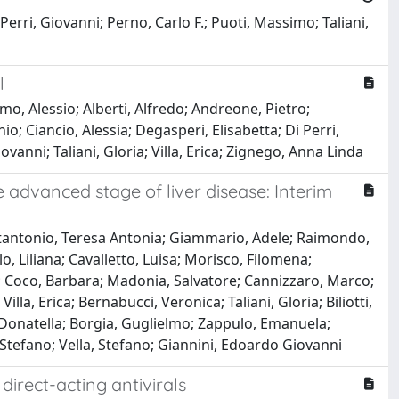
rri, Giovanni; Perno, Carlo F.; Puoti, Massimo; Taliani,
l
o, Alessio; Alberti, Alfredo; Andreone, Pietro;
 Ciancio, Alessia; Degasperi, Elisabetta; Di Perri,
vanni; Taliani, Gloria; Villa, Erica; Zignego, Anna Linda
he advanced stage of liver disease: Interim
antantonio, Teresa Antonia; Giammario, Adele; Raimondo,
, Liliana; Cavalletto, Luisa; Morisco, Filomena;
; Coco, Barbara; Madonia, Salvatore; Cannizzaro, Marco;
a, Erica; Bernabucci, Veronica; Taliani, Gloria; Biliotti,
, Donatella; Borgia, Guglielmo; Zappulo, Emanuela;
Stefano; Vella, Stefano; Giannini, Edoardo Giovanni
direct-acting antivirals