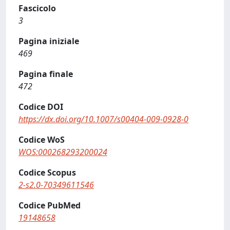
Fascicolo
3
Pagina iniziale
469
Pagina finale
472
Codice DOI
https://dx.doi.org/10.1007/s00404-009-0928-0
Codice WoS
WOS:000268293200024
Codice Scopus
2-s2.0-70349611546
Codice PubMed
19148658