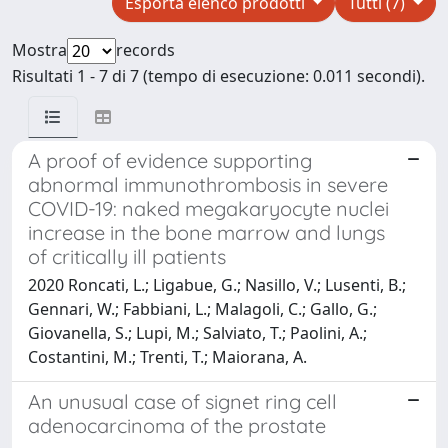
Esporta elenco prodotti
Tutti (7)
Mostra
records
Risultati 1 - 7 di 7 (tempo di esecuzione: 0.011 secondi).
A proof of evidence supporting
abnormal immunothrombosis in severe
COVID-19: naked megakaryocyte nuclei
increase in the bone marrow and lungs
of critically ill patients
2020 Roncati, L.; Ligabue, G.; Nasillo, V.; Lusenti, B.;
Gennari, W.; Fabbiani, L.; Malagoli, C.; Gallo, G.;
Giovanella, S.; Lupi, M.; Salviato, T.; Paolini, A.;
Costantini, M.; Trenti, T.; Maiorana, A.
An unusual case of signet ring cell
adenocarcinoma of the prostate