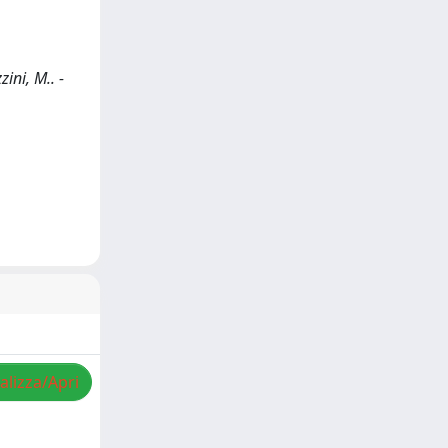
ini, M.. -
alizza/Apri