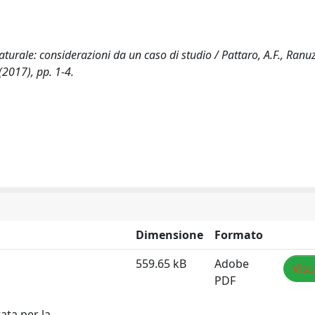
turale: considerazioni da un caso di studio / Pattaro, A.F., Ranuzz
2017), pp. 1-4.
Dimensione
Formato
559.65 kB
Adobe
Visu
PDF
ata per la