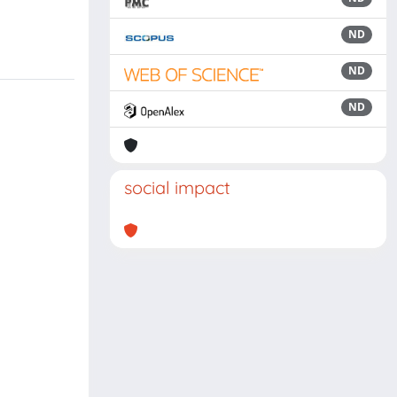
ND
ND
ND
social impact