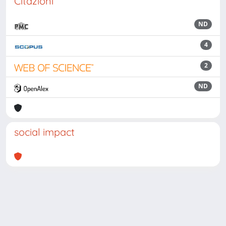
Citazioni
ND
4
2
ND
social impact