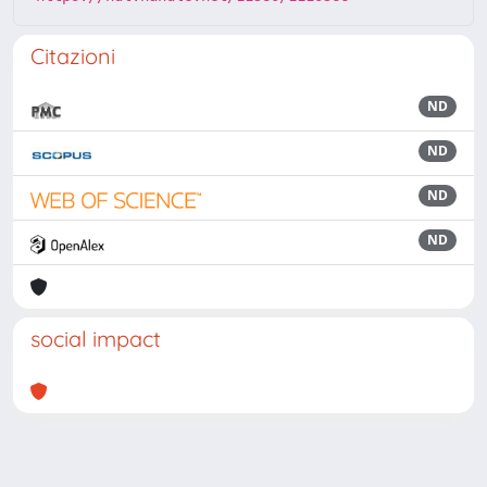
Citazioni
ND
ND
ND
ND
social impact