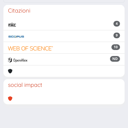
Citazioni
4
9
10
ND
social impact