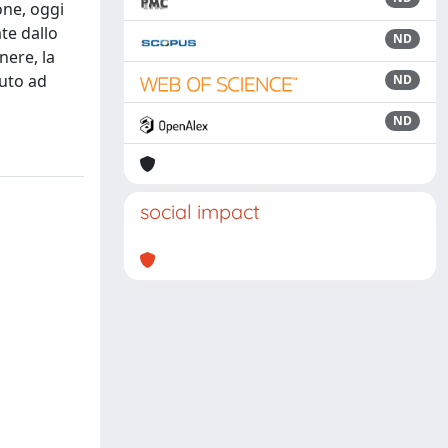
ione, oggi
ate dallo
ND
nere, la
nuto ad
ND
ND
social impact