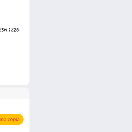
 ISSN 1826-
una copia