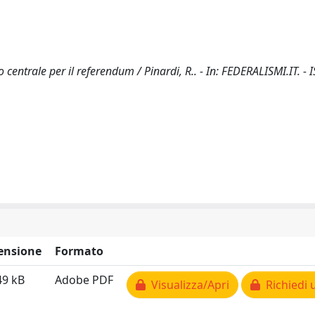
cio centrale per il referendum / Pinardi, R.. - In: FEDERALISMI.IT. -
ensione
Formato
49 kB
Adobe PDF
Visualizza/Apri
Richiedi 