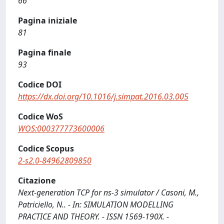
66
Pagina iniziale
81
Pagina finale
93
Codice DOI
https://dx.doi.org/10.1016/j.simpat.2016.03.005
Codice WoS
WOS:000377773600006
Codice Scopus
2-s2.0-84962809850
Citazione
Next-generation TCP for ns-3 simulator / Casoni, M.,
Patriciello, N.. - In: SIMULATION MODELLING
PRACTICE AND THEORY. - ISSN 1569-190X. -