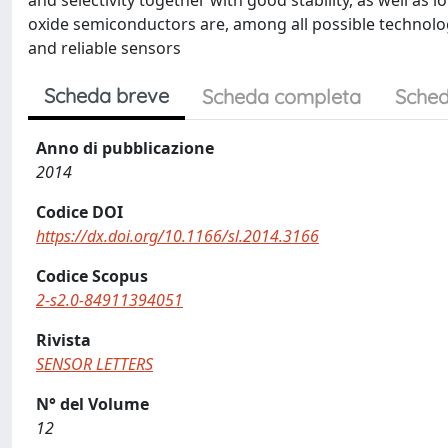
and selectivity together with good stability, as well a
oxide semiconductors are, among all possible technolo
and reliable sensors
Scheda breve
Scheda completa
Sched
Anno di pubblicazione
2014
Codice DOI
https://dx.doi.org/10.1166/sl.2014.3166
Codice Scopus
2-s2.0-84911394051
Rivista
SENSOR LETTERS
N° del Volume
12