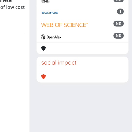
 metal
of low cost
1
ND
ND
social impact