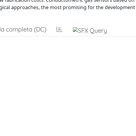
s low fabrication costs. Conductometric gas sensors based on
gical approaches, the most promising for the development 
a completa (DC)