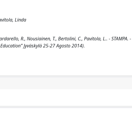
avitola, Linda
darello, R., Nousiainen, T., Bertolini, C., Pavitola, L.. - STAMPA. -
d Education” Jyväskylä 25-27 Agosto 2014).