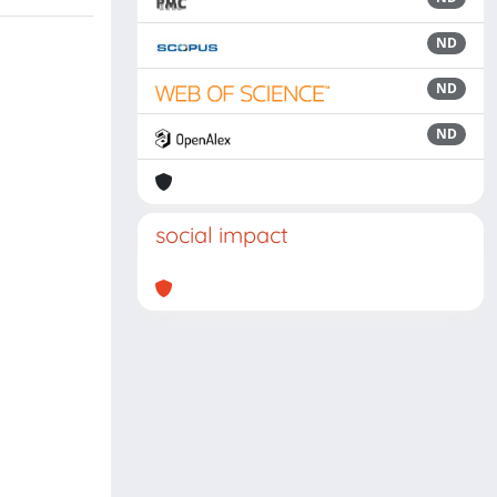
ND
ND
ND
social impact