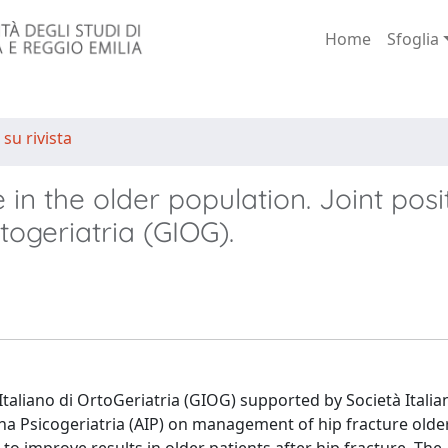
Home
Sfoglia
 su rivista
n the older population. Joint posi
ogeriatria (GIOG).
taliano di OrtoGeriatria (GIOG) supported by Società Italia
ana Psicogeriatria (AIP) on management of hip fracture older