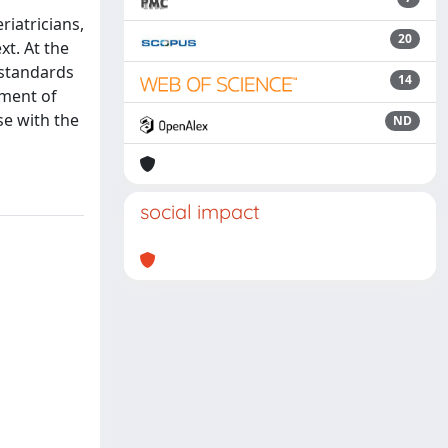
iatricians,
20
xt. At the
 standards
14
ement of
se with the
ND
social impact