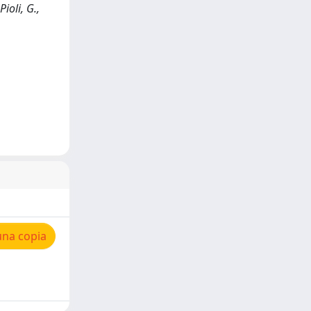
ioli, G.,
una copia