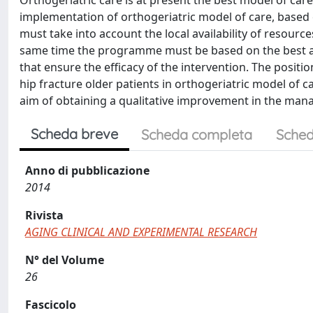
Orthogeriatric care is at present the best model of care 
implementation of orthogeriatric model of care, based
must take into account the local availability of resource
same time the programme must be based on the best av
that ensure the efficacy of the intervention. The posi
hip fracture older patients in orthogeriatric model of
aim of obtaining a qualitative improvement in the man
Scheda breve
Scheda completa
Sched
Anno di pubblicazione
2014
Rivista
AGING CLINICAL AND EXPERIMENTAL RESEARCH
N° del Volume
26
Fascicolo