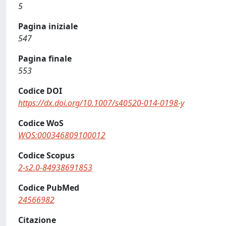
5
Pagina iniziale
547
Pagina finale
553
Codice DOI
https://dx.doi.org/10.1007/s40520-014-0198-y
Codice WoS
WOS:000346809100012
Codice Scopus
2-s2.0-84938691853
Codice PubMed
24566982
Citazione