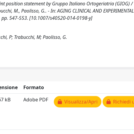
nt position statement by Gruppo Italiano Ortogeriatria (GIOG) / P
, Trabucchi, M., Paolisso, G.. - In: AGING CLINICAL AND EXPERIMENTAL
, pp. 547-553. [10.1007/s40520-014-0198-y]
schi, P; Trabucchi, M; Paolisso, G.
ensione
Formato
67 kB
Adobe PDF
Visualizza/Apri
Richiedi 