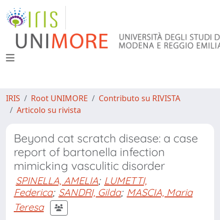
IRIS
Root UNIMORE
Contributo su RIVISTA
Articolo su rivista
Beyond cat scratch disease: a case
report of bartonella infection
mimicking vasculitic disorder
SPINELLA, AMELIA
;
LUMETTI,
Federica
;
SANDRI, Gilda
;
MASCIA, Maria
Teresa