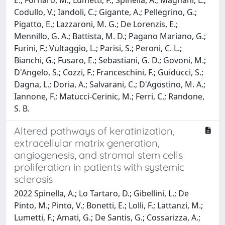
Codullo, V.; Iandoli, C.; Gigante, A.; Pellegrino, G.;
Pigatto, E.; Lazzaroni, M. G.; De Lorenzis, E.;
Mennillo, G. A.; Battista, M. D.; Pagano Mariano, G.;
Furini, F.; Vultaggio, L.; Parisi, S.; Peroni, C. L.;
Bianchi, G.; Fusaro, E.; Sebastiani, G. D.; Govoni, M.;
D'Angelo, S.; Cozzi, F.; Franceschini, F.; Guiducci, S.;
Dagna, L.; Doria, A.; Salvarani, C.; D'Agostino, M. A.;
Iannone, F.; Matucci-Cerinic, M.; Ferri, C.; Randone,
S. B.
Altered pathways of keratinization,
extracellular matrix generation,
angiogenesis, and stromal stem cells
proliferation in patients with systemic
sclerosis
2022 Spinella, A.; Lo Tartaro, D.; Gibellini, L.; De
Pinto, M.; Pinto, V.; Bonetti, E.; Lolli, F.; Lattanzi, M.;
Lumetti, F.; Amati, G.; De Santis, G.; Cossarizza, A.;