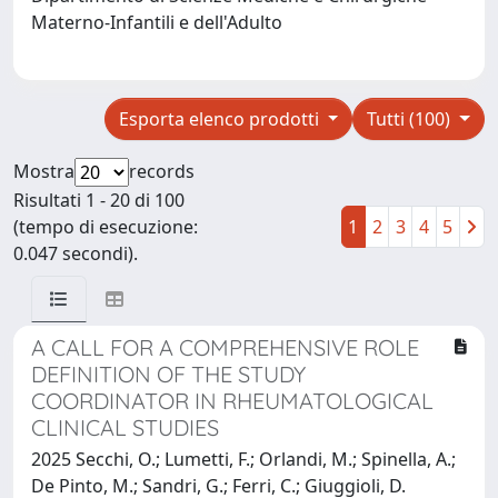
Materno-Infantili e dell'Adulto
Esporta elenco prodotti
Tutti (100)
Mostra
records
Risultati 1 - 20 di 100
(tempo di esecuzione:
1
2
3
4
5
0.047 secondi).
A CALL FOR A COMPREHENSIVE ROLE
DEFINITION OF THE STUDY
COORDINATOR IN RHEUMATOLOGICAL
CLINICAL STUDIES
2025 Secchi, O.; Lumetti, F.; Orlandi, M.; Spinella, A.;
De Pinto, M.; Sandri, G.; Ferri, C.; Giuggioli, D.