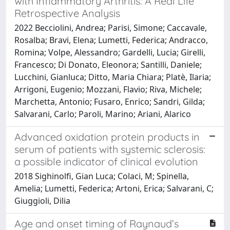
with Inflammatory Arthritis: A Real Life
Retrospective Analysis
2022 Becciolini, Andrea; Parisi, Simone; Caccavale,
Rosalba; Bravi, Elena; Lumetti, Federica; Andracco,
Romina; Volpe, Alessandro; Gardelli, Lucia; Girelli,
Francesco; Di Donato, Eleonora; Santilli, Daniele;
Lucchini, Gianluca; Ditto, Maria Chiara; Platè, Ilaria;
Arrigoni, Eugenio; Mozzani, Flavio; Riva, Michele;
Marchetta, Antonio; Fusaro, Enrico; Sandri, Gilda;
Salvarani, Carlo; Paroli, Marino; Ariani, Alarico
Advanced oxidation protein products in
serum of patients with systemic sclerosis:
a possible indicator of clinical evolution
2018 Sighinolfi, Gian Luca; Colaci, M; Spinella,
Amelia; Lumetti, Federica; Artoni, Erica; Salvarani, C;
Giuggioli, Dilia
Age and onset timing of Raynaud’s