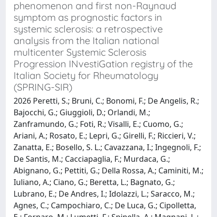
phenomenon and first non-Raynaud
symptom as prognostic factors in
systemic sclerosis: a retrospective
analysis from the Italian national
multicenter Systemic Sclerosis
Progression INvestiGation registry of the
Italian Society for Rheumatology
(SPRING-SIR)
2026 Peretti, S.; Bruni, C.; Bonomi, F.; De Angelis, R.;
Bajocchi, G.; Giuggioli, D.; Orlandi, M.;
Zanframundo, G.; Foti, R.; Visalli, E.; Cuomo, G.;
Ariani, A.; Rosato, E.; Lepri, G.; Girelli, F.; Riccieri, V.;
Zanatta, E.; Bosello, S. L.; Cavazzana, I.; Ingegnoli, F.;
De Santis, M.; Cacciapaglia, F.; Murdaca, G.;
Abignano, G.; Pettiti, G.; Della Rossa, A.; Caminiti, M.;
Iuliano, A.; Ciano, G.; Beretta, L.; Bagnato, G.;
Lubrano, E.; De Andres, I.; Idolazzi, L.; Saracco, M.;
Agnes, C.; Campochiaro, C.; De Luca, G.; Cipolletta,
E.; Fornaro, M.; Lumetti, F.; Spinella, A.; Magnani, L.;