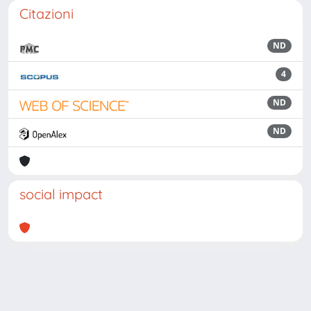
Citazioni
ND
4
ND
ND
social impact