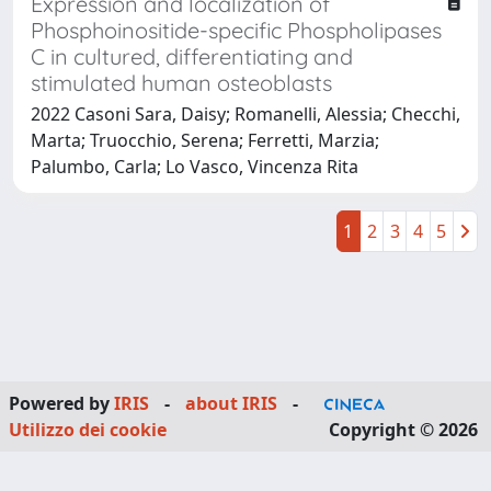
Expression and localization of
Phosphoinositide-specific Phospholipases
C in cultured, differentiating and
stimulated human osteoblasts
2022 Casoni Sara, Daisy; Romanelli, Alessia; Checchi,
Marta; Truocchio, Serena; Ferretti, Marzia;
Palumbo, Carla; Lo Vasco, Vincenza Rita
1
2
3
4
5
Powered by
IRIS
-
about IRIS
-
Utilizzo dei cookie
Copyright © 2026