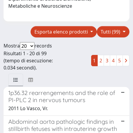
Metaboliche e Neuroscienze
Esporta elenco prodotti
Tutti (99)
Mostra
records
Risultati 1 - 20 di 99
(tempo di esecuzione:
1
2
3
4
5
0.034 secondi).
1p36.32 rearrengements and the role of
PI-PLC 2 in nervous tumours
2011 Lo Vasco, Vr.
Abdominal aorta pathologic findings in
stillbirth fetuses with intrauterine growth