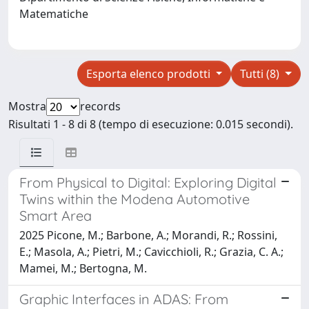
Matematiche
Esporta elenco prodotti
Tutti (8)
Mostra
records
Risultati 1 - 8 di 8 (tempo di esecuzione: 0.015 secondi).
From Physical to Digital: Exploring Digital
Twins within the Modena Automotive
Smart Area
2025 Picone, M.; Barbone, A.; Morandi, R.; Rossini,
E.; Masola, A.; Pietri, M.; Cavicchioli, R.; Grazia, C. A.;
Mamei, M.; Bertogna, M.
Graphic Interfaces in ADAS: From