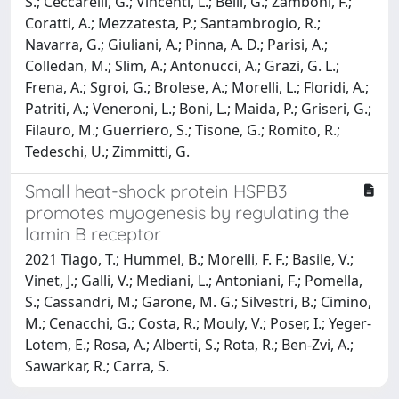
S.; Ceccarelli, G.; Vincenti, L.; Belli, G.; Zamboni, F.;
Coratti, A.; Mezzatesta, P.; Santambrogio, R.;
Navarra, G.; Giuliani, A.; Pinna, A. D.; Parisi, A.;
Colledan, M.; Slim, A.; Antonucci, A.; Grazi, G. L.;
Frena, A.; Sgroi, G.; Brolese, A.; Morelli, L.; Floridi, A.;
Patriti, A.; Veneroni, L.; Boni, L.; Maida, P.; Griseri, G.;
Filauro, M.; Guerriero, S.; Tisone, G.; Romito, R.;
Tedeschi, U.; Zimmitti, G.
Small heat-shock protein HSPB3
promotes myogenesis by regulating the
lamin B receptor
2021 Tiago, T.; Hummel, B.; Morelli, F. F.; Basile, V.;
Vinet, J.; Galli, V.; Mediani, L.; Antoniani, F.; Pomella,
S.; Cassandri, M.; Garone, M. G.; Silvestri, B.; Cimino,
M.; Cenacchi, G.; Costa, R.; Mouly, V.; Poser, I.; Yeger-
Lotem, E.; Rosa, A.; Alberti, S.; Rota, R.; Ben-Zvi, A.;
Sawarkar, R.; Carra, S.