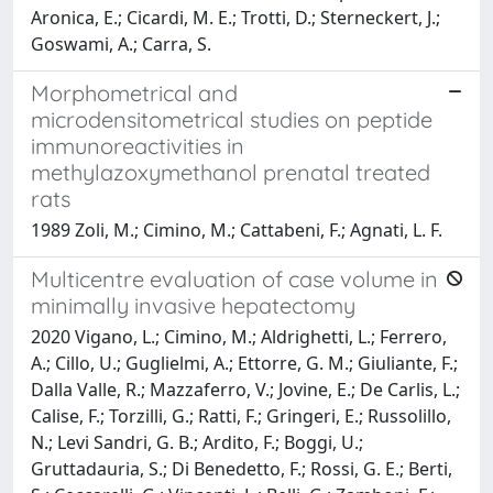
Aronica, E.; Cicardi, M. E.; Trotti, D.; Sterneckert, J.;
Goswami, A.; Carra, S.
Morphometrical and
microdensitometrical studies on peptide
immunoreactivities in
methylazoxymethanol prenatal treated
rats
1989 Zoli, M.; Cimino, M.; Cattabeni, F.; Agnati, L. F.
Multicentre evaluation of case volume in
minimally invasive hepatectomy
2020 Vigano, L.; Cimino, M.; Aldrighetti, L.; Ferrero,
A.; Cillo, U.; Guglielmi, A.; Ettorre, G. M.; Giuliante, F.;
Dalla Valle, R.; Mazzaferro, V.; Jovine, E.; De Carlis, L.;
Calise, F.; Torzilli, G.; Ratti, F.; Gringeri, E.; Russolillo,
N.; Levi Sandri, G. B.; Ardito, F.; Boggi, U.;
Gruttadauria, S.; Di Benedetto, F.; Rossi, G. E.; Berti,