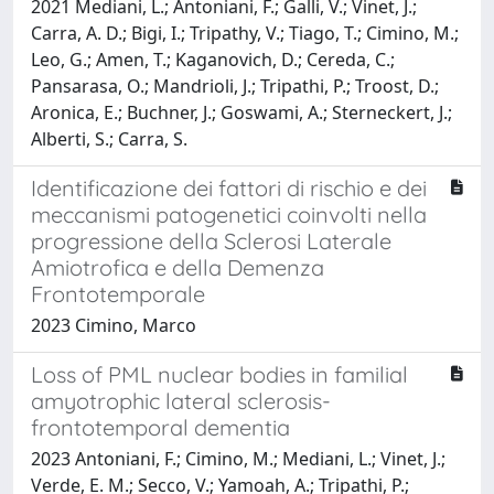
2021 Mediani, L.; Antoniani, F.; Galli, V.; Vinet, J.;
Carra, A. D.; Bigi, I.; Tripathy, V.; Tiago, T.; Cimino, M.;
Leo, G.; Amen, T.; Kaganovich, D.; Cereda, C.;
Pansarasa, O.; Mandrioli, J.; Tripathi, P.; Troost, D.;
Aronica, E.; Buchner, J.; Goswami, A.; Sterneckert, J.;
Alberti, S.; Carra, S.
Identificazione dei fattori di rischio e dei
meccanismi patogenetici coinvolti nella
progressione della Sclerosi Laterale
Amiotrofica e della Demenza
Frontotemporale
2023 Cimino, Marco
Loss of PML nuclear bodies in familial
amyotrophic lateral sclerosis-
frontotemporal dementia
2023 Antoniani, F.; Cimino, M.; Mediani, L.; Vinet, J.;
Verde, E. M.; Secco, V.; Yamoah, A.; Tripathi, P.;