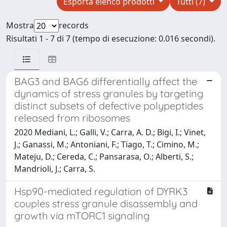
Esporta elenco prodotti
Tutti (7)
Mostra
records
Risultati 1 - 7 di 7 (tempo di esecuzione: 0.016 secondi).
BAG3 and BAG6 differentially affect the
dynamics of stress granules by targeting
distinct subsets of defective polypeptides
released from ribosomes
2020 Mediani, L.; Galli, V.; Carra, A. D.; Bigi, I.; Vinet,
J.; Ganassi, M.; Antoniani, F.; Tiago, T.; Cimino, M.;
Mateju, D.; Cereda, C.; Pansarasa, O.; Alberti, S.;
Mandrioli, J.; Carra, S.
Hsp90-mediated regulation of DYRK3
couples stress granule disassembly and
growth via mTORC1 signaling