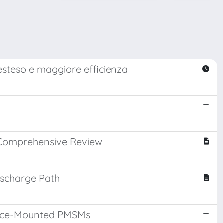
 esteso e maggiore efficienza
A Comprehensive Review
Discharge Path
rface-Mounted PMSMs