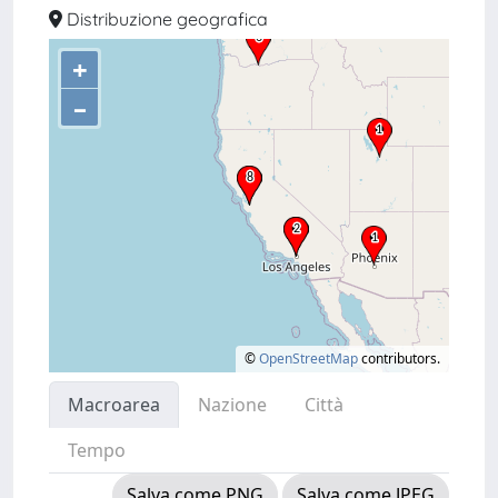
Distribuzione geografica
+
–
©
OpenStreetMap
contributors.
Macroarea
Nazione
Città
Tempo
Salva come PNG
Salva come JPEG