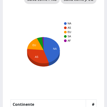
NA
AS
EU
SA
AF
EU
NA
AS
Continente
#