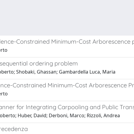
edence-Constrained Minimum-Cost Arborescence
erto
 sequential ordering problem
Roberto; Shobaki, Ghassan; Gambardella Luca, Maria
dence-Constrained Minimum-Cost Arborescence P
erto
anner for Integrating Carpooling and Public Tran
erto; Huber, David; Derboni, Marco; Rizzoli, Andrea
precedenza