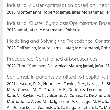
Industrial cluster optimization based on line
2018 Montemanni, Roberto; Jamal, Jafar Mohammad Je
Industrial Cluster Symbiosis Optimisation Ba
2018 Jamal, Jafar; Montemanni, Roberto
Modelling and Solving the Precedence-Const
2023 Dell'Amico, Mauro; Jamal, Jafar; Montemanni, Rob
Precedence-Constrained arborescences
2023 Chou, Xiaochen; Dell’Amico, Mauro; Jamal, Jafar;
Sarilumab in patients admitted to hospital wit
2021 Lescure, F. -X.; Honda, H.; Fowler, R. A.; Lazar, J. S.; 
M. A.; Cuesta, M. C.; Duarte, A. E.; Gutierrez Fernandez, P. 
Sato, V.; Baylao, A.; Cavalcante, A.; Correa, F.; De Andrade, 
Machado, L.; Alves, M. B.; Iglessias, A. C.; Lago, M. M.; Sa
A.; Del Sorbo, L.; Walmsley, S. L.; Belga, S.; Chen, L. Y.; Ma