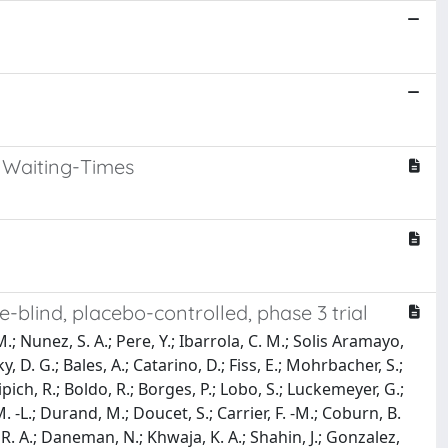
 Waiting-Times
e-blind, placebo-controlled, phase 3 trial
. M.; Nunez, S. A.; Pere, Y.; Ibarrola, C. M.; Solis Aramayo,
, D. G.; Bales, A.; Catarino, D.; Fiss, E.; Mohrbacher, S.;
 Vipich, R.; Boldo, R.; Borges, P.; Lobo, S.; Luckemeyer, G.;
. -L.; Durand, M.; Doucet, S.; Carrier, F. -M.; Coburn, B.
er, R. A.; Daneman, N.; Khwaja, K. A.; Shahin, J.; Gonzalez,