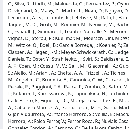
C.; Silva, R.; Lindh, M.; Maluenda, G.; Fernandez, P.; Oyo
Duvignaud, A.; Malvy, D.; Martin, L.; Neau, D.; Nguyen, D.; 
Lecompte, A. -S.; Lecomte, R.; Lefebvre, M.; Raffi, F.; Bout
Taquet, M. -C.; Groh, M.; Roumier, M.; Neuville, M.; Bachelar
C.; Esnault, J.; Guimard, T.; Leautez-Nainville, S.; Merrien, 
Vignes, D.; Sterpu, R.; Kuellmar, M.; Meersch-Dini, M.; Weiss
M.; Witzke, O.; Boell, B.; Garcia Borrega, J.; Koehler, P.;
Classen, A.; Heger, J. -M.; Meyer-Schwickerath, C.; Liedgens
Daniels, T.; Oster, Y.; Strahilevitz, J.; Sviri, S.; Baldisser
A. F.; Coen, M.; Cossu, M. V.; Galli, M.; Giacomelli, A.; Gu
S.; Aiello, M.; Ariani, A.; Chetta, A. A.; Frizzelli, A.; Ticin
M.; Angelini, C.; Brunetta, E.; Canonica, G. W.; Ciccarelli, M.
Pedale, R.; Puggioni, F. A.; Racca, F.; Zumbo, A.; Satou, M
I.; Kokorin, I.; Komissarova, K.; Lapochkina, N.; Luchink
Calle Prieto, F.; Figueira, J. C.; Motejano Sanchez, R.; M
A.; Caballero Marcos, A.; Garcia Leoni, M. E.; Garcia-Marti
Gijon Vidaurreta, P.; Infante Herrero, S.; Velilla, E.; Ma
Herrera, A.; Falco Ferrer, V.; Ferrer Roca, R.; Nuvials Casal
Gonzalez Cordon, A.; Cardozo, C.; De La Mora Canizo, L.; 