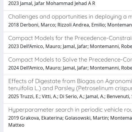
2023 Jamal, Jafar Mohammad Jehad A R
Challenges and opportunities in deploying a m
2018 Derboni, Marco; Rizzoli Andrea, Emilio; Montemann
Compact Models for the Precedence-Constra
2023 Dell’Amico, Mauro; Jamal, Jafar; Montemanni, Rob
Compact Models to Solve the Precedence-Con
2024 Dell’Amico, Mauro; Jamal, Jafar; Montemanni, Rob
Effects of Digestate from Biogas on Agronomic
tenuifolia L.) and Parsley (Petroselinum crispum
2025 Truzzi, E.; Vitti, A.; Di Serio, A.; Jamal, A.; Benvenuti,
Hyperparameter search in periodic vehicle ro
2019 Grakova, Ekaterina; Golasowski, Martin; Montemann
Matteo