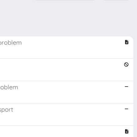
 problem
roblem
sport