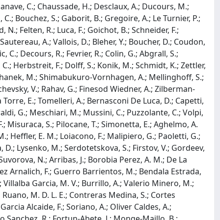
azanave, C.; Chaussade, H.; Desclaux, A.; Ducours, M.;
 C.; Bouchez, S.; Gaborit, B.; Gregoire, A.; Le Turnier, P.;
N.; Felten, R.; Luca, F.; Goichot, B.; Schneider, F.;
 Sautereau, A.; Vallois, D.; Bleher, Y.; Boucher, D.; Coudon,
 C.; Decours, R.; Fevrier, R.; Colin, G.; Abgrall, S.;
; Herbstreit, F.; Dolff, S.; Konik, M.; Schmidt, K.; Zettler,
; Kochanek, M.; Shimabukuro-Vornhagen, A.; Mellinghoff, S.;
itachevsky, V.; Rahav, G.; Finesod Wiedner, A.; Zilberman-
lla Torre, E.; Tomelleri, A.; Bernasconi De Luca, D.; Capetti,
raldi, G.; Meschiari, M.; Mussini, C.; Puzzolante, C.; Volpi,
M. F.; Misuraca, S.; Pilocane, T.; Simonetta, E.; Aghelmo, A.
M.; Heffler, E. M.; Loiacono, F.; Malipiero, G.; Paoletti, G.;
a, D.; Lysenko, M.; Serdotetskova, S.; Firstov, V.; Gordeev,
uvorova, N.; Arribas, J.; Borobia Perez, A. M.; De La
dez Arnalich, F.; Guerro Barrientos, M.; Bendala Estrada,
illalba Garcia, M. V.; Burrillo, A.; Valerio Minero, M.;
s Ruano, M. D. L. E.; Contreras Medina, S.; Cortes
Garcia Alcaide, F.; Soriano, A.; Oliver Caldes, A.;
o Sanchez, R.; Fortun-Abete, J.; Monge-Maillo, B.;