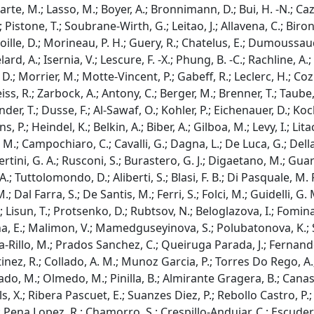
narte, M.; Lasso, M.; Boyer, A.; Bronnimann, D.; Bui, H. -N.; C
Pistone, T.; Soubrane-Wirth, G.; Leitao, J.; Allavena, C.; Biron,
oille, D.; Morineau, P. H.; Guery, R.; Chatelus, E.; Dumoussaud, 
d, A.; Isernia, V.; Lescure, F. -X.; Phung, B. -C.; Rachline, A.;
D.; Morrier, M.; Motte-Vincent, P.; Gabeff, R.; Leclerc, H.; Cozic,
, R.; Zarbock, A.; Antony, C.; Berger, M.; Brenner, T.; Taube, C.
 Zander, T.; Dusse, F.; Al-Sawaf, O.; Kohler, P.; Eichenauer, D.
, P.; Heindel, K.; Belkin, A.; Biber, A.; Gilboa, M.; Levy, I.; L
a, E. M.; Campochiaro, C.; Cavalli, G.; Dagna, L.; De Luca, G.; De
bertini, G. A.; Rusconi, S.; Burastero, G. J.; Digaetano, M.; Gua
esi, A.; Tuttolomondo, D.; Aliberti, S.; Blasi, F. B.; Di Pasquale, 
; Dal Farra, S.; De Santis, M.; Ferri, S.; Folci, M.; Guidelli, G. 
.; Lisun, T.; Protsenko, D.; Rubtsov, N.; Beloglazova, I.; Fomin
ina, E.; Malimon, V.; Mamedguseyinova, S.; Polubatonova, K.; S
ora-Rillo, M.; Prados Sanchez, C.; Queiruga Parada, J.; Fernan
nez, R.; Collado, A. M.; Munoz Garcia, P.; Torres Do Rego, A.; V
chado, M.; Olmedo, M.; Pinilla, B.; Almirante Gragera, B.; Cana
s, X.; Ribera Pascuet, E.; Suanzes Diez, P.; Rebollo Castro, P.; 
Pena Lopez, R.; Chamorro, S.; Crespillo-Andujar, C.; Escuder