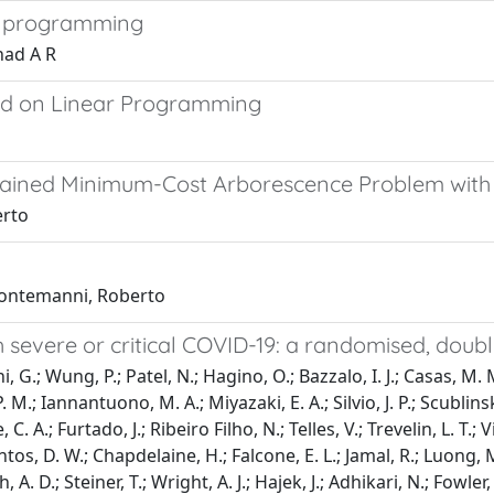
ar programming
had A R
sed on Linear Programming
rained Minimum-Cost Arborescence Problem with
erto
 Montemanni, Roberto
h severe or critical COVID-19: a randomised, doubl
Shi, G.; Wung, P.; Patel, N.; Hagino, O.; Bazzalo, I. J.; Casas, M
M.; Iannantuono, M. A.; Miyazaki, E. A.; Silvio, J. P.; Scublinsky
C. A.; Furtado, J.; Ribeiro Filho, N.; Telles, V.; Trevelin, L. T.;
ntos, D. W.; Chapdelaine, H.; Falcone, E. L.; Jamal, R.; Luong, M
h, A. D.; Steiner, T.; Wright, A. J.; Hajek, J.; Adhikari, N.; Fowl