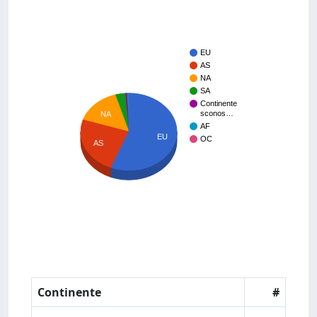
EU
AS
NA
SA
Continente
sconos…
NA
AF
EU
OC
AS
Continente
#