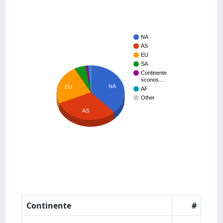
NA
AS
EU
SA
Continente
sconos…
NA
EU
AF
Other
AS
Continente
#