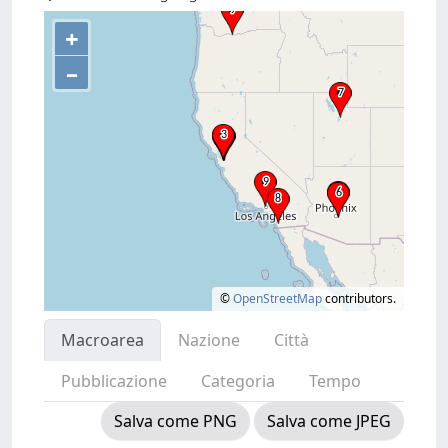
+
–
©
OpenStreetMap
contributors.
Macroarea
Nazione
Città
Pubblicazione
Categoria
Tempo
Salva come PNG
Salva come JPEG