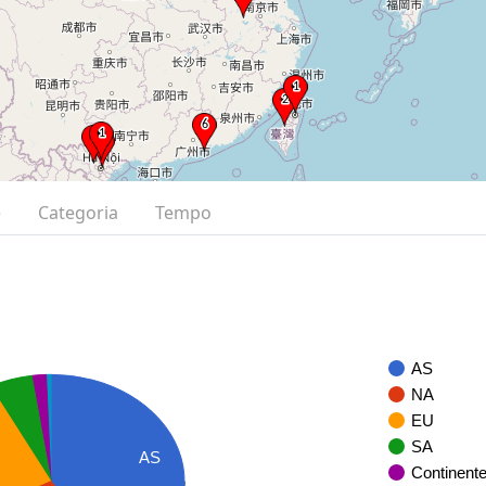
e
Categoria
Tempo
AS
NA
EU
SA
AS
Continent