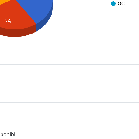
OC
NA
ponibili