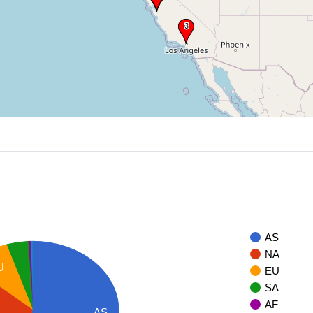
AS
NA
U
EU
SA
AF
AS