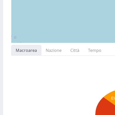
Macroarea
Nazione
Città
Tempo
E