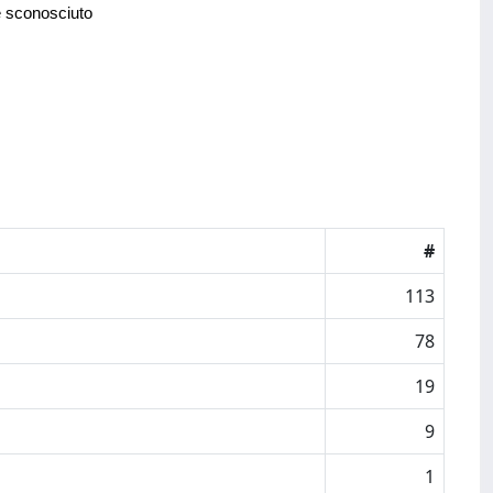
e sconosciuto
#
113
78
19
9
1