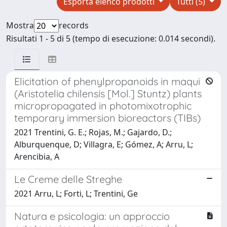
Esporta elenco prodotti
Tutti (5)
Mostra
records
Risultati 1 - 5 di 5 (tempo di esecuzione: 0.014 secondi).
Elicitation of phenylpropanoids in maqui
(Aristotelia chilensis [Mol.] Stuntz) plants
micropropagated in photomixotrophic
temporary immersion bioreactors (TIBs)
2021 Trentini, G. E.; Rojas, M.; Gajardo, D.;
Alburquenque, D; Villagra, E; Gómez, A; Arru, L;
Arencibia, A
Le Creme delle Streghe
2021 Arru, L; Forti, L; Trentini, Ge
Natura e psicologia: un approccio