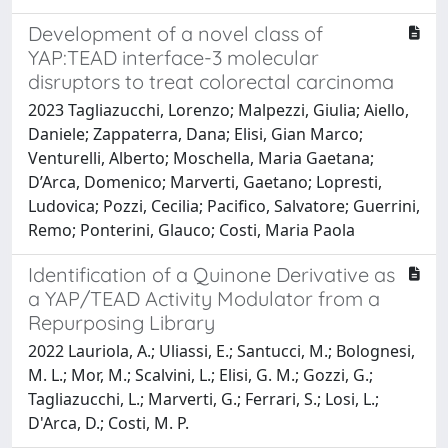
Development of a novel class of
YAP:TEAD interface-3 molecular
disruptors to treat colorectal carcinoma
2023 Tagliazucchi, Lorenzo; Malpezzi, Giulia; Aiello,
Daniele; Zappaterra, Dana; Elisi, Gian Marco;
Venturelli, Alberto; Moschella, Maria Gaetana;
D’Arca, Domenico; Marverti, Gaetano; Lopresti,
Ludovica; Pozzi, Cecilia; Pacifico, Salvatore; Guerrini,
Remo; Ponterini, Glauco; Costi, Maria Paola
Identification of a Quinone Derivative as
a YAP/TEAD Activity Modulator from a
Repurposing Library
2022 Lauriola, A.; Uliassi, E.; Santucci, M.; Bolognesi,
M. L.; Mor, M.; Scalvini, L.; Elisi, G. M.; Gozzi, G.;
Tagliazucchi, L.; Marverti, G.; Ferrari, S.; Losi, L.;
D'Arca, D.; Costi, M. P.