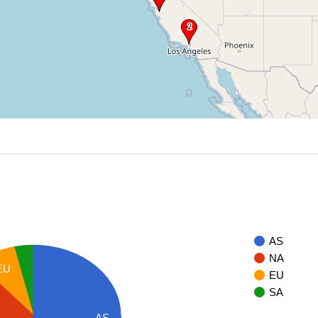
AS
NA
EU
EU
SA
AS