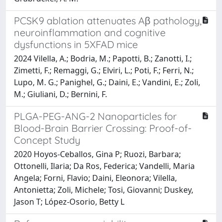
PCSK9 ablation attenuates Aβ pathology,
neuroinflammation and cognitive
dysfunctions in 5XFAD mice
2024 Vilella, A.; Bodria, M.; Papotti, B.; Zanotti, I.;
Zimetti, F.; Remaggi, G.; Elviri, L.; Poti, F.; Ferri, N.;
Lupo, M. G.; Panighel, G.; Daini, E.; Vandini, E.; Zoli,
M.; Giuliani, D.; Bernini, F.
PLGA-PEG-ANG-2 Nanoparticles for
Blood-Brain Barrier Crossing: Proof-of-
Concept Study
2020 Hoyos-Ceballos, Gina P; Ruozi, Barbara;
Ottonelli, Ilaria; Da Ros, Federica; Vandelli, Maria
Angela; Forni, Flavio; Daini, Eleonora; Vilella,
Antonietta; Zoli, Michele; Tosi, Giovanni; Duskey,
Jason T; López-Osorio, Betty L