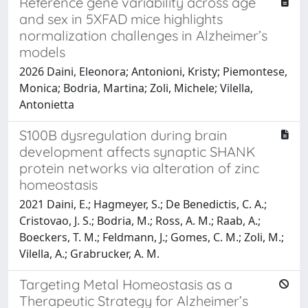
Reference gene variability across age
and sex in 5XFAD mice highlights
normalization challenges in Alzheimer’s
models
2026 Daini, Eleonora; Antonioni, Kristy; Piemontese,
Monica; Bodria, Martina; Zoli, Michele; Vilella,
Antonietta
S100B dysregulation during brain
development affects synaptic SHANK
protein networks via alteration of zinc
homeostasis
2021 Daini, E.; Hagmeyer, S.; De Benedictis, C. A.;
Cristovao, J. S.; Bodria, M.; Ross, A. M.; Raab, A.;
Boeckers, T. M.; Feldmann, J.; Gomes, C. M.; Zoli, M.;
Vilella, A.; Grabrucker, A. M.
Targeting Metal Homeostasis as a
Therapeutic Strategy for Alzheimer’s