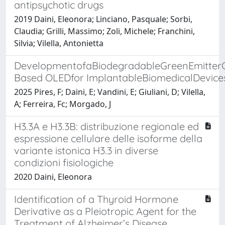
antipsychotic drugs
2019 Daini, Eleonora; Linciano, Pasquale; Sorbi,
Claudia; Grilli, Massimo; Zoli, Michele; Franchini,
Silvia; Vilella, Antonietta
DevelopmentofaBiodegradableGreenEmitterC
Based OLEDfor ImplantableBiomedicalDevice
2025 Pires, F; Daini, E; Vandini, E; Giuliani, D; Vilella,
A; Ferreira, Fc; Morgado, J
H3.3A e H3.3B: distribuzione regionale ed
espressione cellulare delle isoforme della
variante istonica H3.3 in diverse
condizioni fisiologiche
2020 Daini, Eleonora
Identification of a Thyroid Hormone
Derivative as a Pleiotropic Agent for the
Treatment of Alzheimer’s Disease