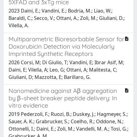
5XFAD and 3xTg mice
2023 Daini, E.; Vandini, E.; Bodria, M.; Liao, W.;
Baraldi, C.; Secco, V.; Ottani, A.; Zoli, M.; Giuliani, D.;
Vilella, A.
Multiparametric Bioresorbable Sensor for
Doxorubicin Detection via Molecularly
Imprinted Synthetic Receptors
2026 Corsi, M; Di Giulio, T; Vandini, E; Ibrar Asif, M;
Daini, E; Vilella, A; Leo, G; Ottani, A; Malitesta, C;
Giuliani, D; Mazzotta, E; Barillaro, G.
Nanomedicine against Aβ aggregation
by β–sheet breaker peptide delivery: In
vitro evidence
2019 Pederzoli, F.; Ruozi, B.; Duskey, J.; Hagmeyer, S.;
Sauer, A. K.; Grabrucker, S.; Coelho, R.; Oddone, N.;
Ottonelli, I.; Daini, E.; Zoli, M.; Vandelli, M. A.; Tosi, G.;
Grabrucker, A. M.