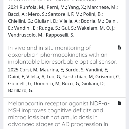
2021 Runfola, M.; Perni, M.; Yang, X.; Marchese, M.;
Bacci, A.; Mero, S.; Santorelli, F. M.; Polini, B.;
Chiellini, G.; Giuliani, D.; Vilella, A.; Bodria, M.; Daini,
E.; Vandini, E.; Rudge, S.; Gul, S.; Wakelam, M. O. J.;
Vendruscolo, M.; Rapposelli, S.
In vivo and in situ monitoring of
doxorubicin pharmacokinetics with an
implantable bioresorbable optical sensor.
2025 Corsi, M; Maurina, E; Surdo, S; Vandini, E;
Daini, E; Vilella, A; Leo, G; Farshchian, M; Grisendi, G;
Golinelli, G; Dominici, M; Bocci, G; Giuliani, D;
Barillaro, G.
Melanocortin receptor agonist NDP-α-
MSH improves cognitive deficits and
microgliosis but not amyloidosis in
advanced stages of AD progression in