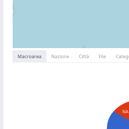
Macroarea
Nazione
Città
File
Categ
NA