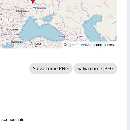
©
OpenStreetMap
contributors.
Salva come PNG
Salva come JPEG
e sconosciuto