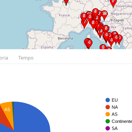
oria
Tempo
EU
NA
AS
AS
Continent
SA