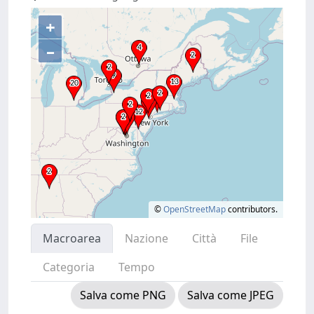
+
–
©
OpenStreetMap
contributors.
Macroarea
Nazione
Città
File
Categoria
Tempo
Salva come PNG
Salva come JPEG