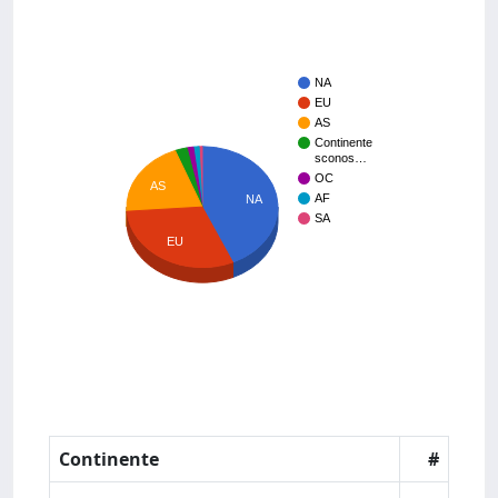
NA
EU
AS
Continente
sconos…
OC
AS
AF
NA
SA
EU
Continente
#