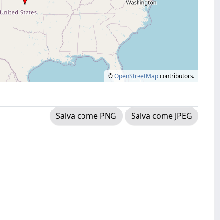
©
OpenStreetMap
contributors.
Salva come PNG
Salva come JPEG