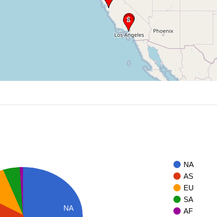
NA
AS
EU
SA
NA
AF