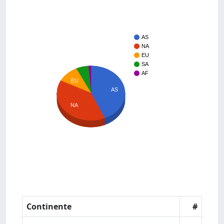
AS
NA
EU
SA
AF
EU
AS
NA
Continente
#