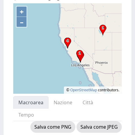
+
–
©
OpenStreetMap
contributors.
Macroarea
Nazione
Città
Tempo
Salva come PNG
Salva come JPEG