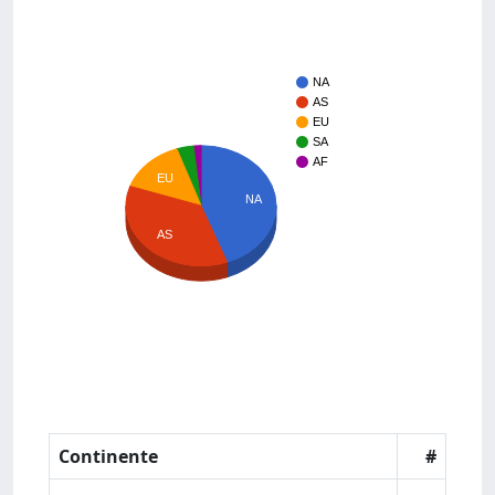
NA
AS
EU
SA
AF
EU
NA
AS
Continente
#