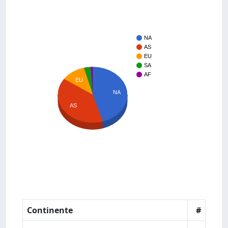
NA
AS
EU
SA
AF
EU
NA
AS
Continente
#