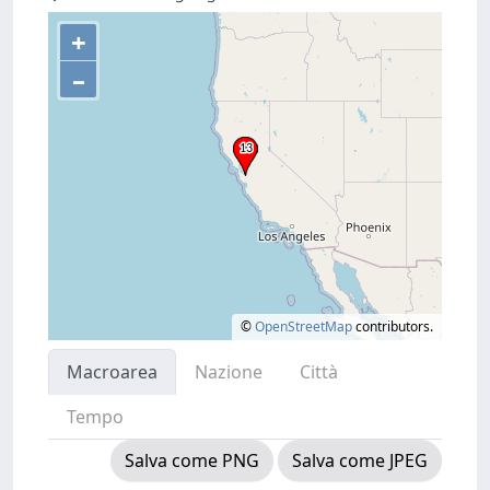
+
–
©
OpenStreetMap
contributors.
Macroarea
Nazione
Città
Tempo
Salva come PNG
Salva come JPEG