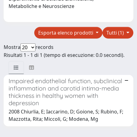
Metaboliche e Neuroscienze
Esporta elenco prodotti
Tutti (1)
Mostra
records
Risultati 1 - 1 di 1 (tempo di esecuzione: 0.0 secondi).
Impaired endothelial function, subclinical
inflammation and carotid intima-media
thickness in healthy women with
depression
2008 Chiurlia, E; Iaccarino, D; Goione, S; Rubino, F;
Mazzotta, Rita; Miccoli, G; Modena, Mg