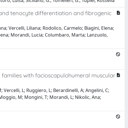
oro, Luisa; Siciliano, G.; Tomelleri, G.; Tupler, Rossella
nd tenocyte differentiation and fibrogenic
na; Vercelli, Liliana; Rodolico, Carmelo; Biagini, Elena;
 Elena; Morandi, Lucia; Columbaro, Marta; Lanzuolo,
r families with facioscapulohumeral muscular
 Vercelli, L; Ruggiero, L; Berardinelli, A; Angelini, C;
; Moggio, M; Mongini, T; Morandi, L; Nikolic, Ana;