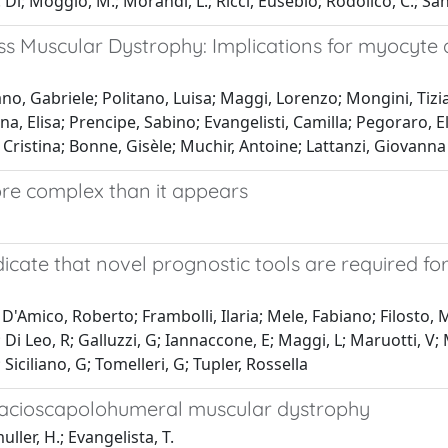
 Di; Moggio, M.; Morandi, L.; Ricci, Eusebio; Rodolico, C.; Sant
s Muscular Dystrophy: Implications for myocyte a
iano, Gabriele; Politano, Luisa; Maggi, Lorenzo; Mongini, Tizia
na, Elisa; Prencipe, Sabino; Evangelisti, Camilla; Pegoraro,
i, Cristina; Bonne, Gisèle; Muchir, Antoine; Lattanzi, Giovanna
re complex than it appears
cate that novel prognostic tools are required fo
; D'Amico, Roberto; Frambolli, Ilaria; Mele, Fabiano; Filosto, M;
A; Di Leo, R; Galluzzi, G; Iannaccone, E; Maggi, L; Maruotti, V
 Siciliano, G; Tomelleri, G; Tupler, Rossella
 facioscapolohumeral muscular dystrophy
uller, H.; Evangelista, T.