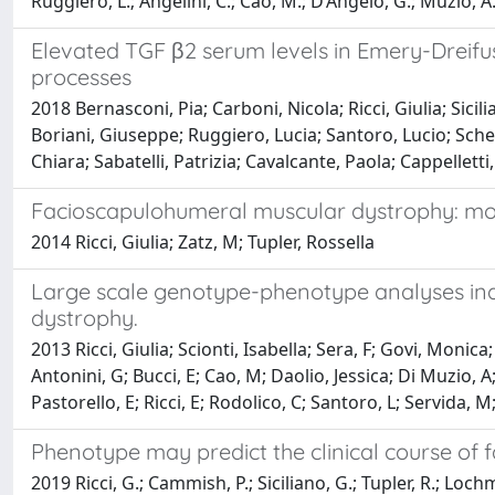
Ruggiero, L.; Angelini, C.; Cao, M.; D’Angelo, G.; Muzio, A.
Elevated TGF β2 serum levels in Emery-Dreifus
processes
2018 Bernasconi, Pia; Carboni, Nicola; Ricci, Giulia; Sicil
Boriani, Giuseppe; Ruggiero, Lucia; Santoro, Lucio; Sche
Chiara; Sabatelli, Patrizia; Cavalcante, Paola; Cappellett
Facioscapulohumeral muscular dystrophy: mo
2014 Ricci, Giulia; Zatz, M; Tupler, Rossella
Large scale genotype-phenotype analyses indi
dystrophy.
2013 Ricci, Giulia; Scionti, Isabella; Sera, F; Govi, Monica
Antonini, G; Bucci, E; Cao, M; Daolio, Jessica; Di Muzio, 
Pastorello, E; Ricci, E; Rodolico, C; Santoro, L; Servida, M;
Phenotype may predict the clinical course of
2019 Ricci, G.; Cammish, P.; Siciliano, G.; Tupler, R.; Lochm