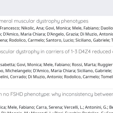
ohumeral muscular dystrophy phenotypes
a, Francesco; Nikolic, Ana; Govi, Monica; Mele, Fabiano; Daoli
lo; D’Amico, Maria Chiara; D’Angelo, Grazia; Di Muzio, Anton
a; Rodolico, Carmelo; Santoro, Lucio; Siciliano, Gabriele; Tom
cular dystrophy in carriers of 1-3 D4Z4 reduced a
lisabetta; Govi, Monica; Mele, Fabiano; Rossi, Marta; Ruggiero,
Cao, Michelangelo; D'Amico, Maria Chiara; Siciliano, Gabriele;
lini, Corrado; Di Muzio, Antonio; Rodolico, Carmelo; Tomelle
th no FSHD phenotype: why inconsistency between
nica; Mele, Fabiano; Carra, Serena; Vercelli, L.; Antonini, G.; 