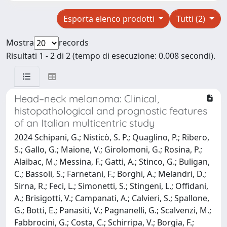
Esporta elenco prodotti
Tutti (2)
Mostra
records
Risultati 1 - 2 di 2 (tempo di esecuzione: 0.008 secondi).
Head–neck melanoma: Clinical,
histopathological and prognostic features
of an Italian multicentric study
2024 Schipani, G.; Nisticò, S. P.; Quaglino, P.; Ribero,
S.; Gallo, G.; Maione, V.; Girolomoni, G.; Rosina, P.;
Alaibac, M.; Messina, F.; Gatti, A.; Stinco, G.; Buligan,
C.; Bassoli, S.; Farnetani, F.; Borghi, A.; Melandri, D.;
Sirna, R.; Feci, L.; Simonetti, S.; Stingeni, L.; Offidani,
A.; Brisigotti, V.; Campanati, A.; Calvieri, S.; Spallone,
G.; Botti, E.; Panasiti, V.; Pagnanelli, G.; Scalvenzi, M.;
Fabbrocini, G.; Costa, C.; Schirripa, V.; Borgia, F.;