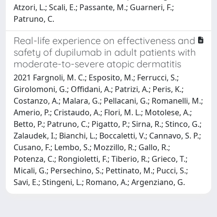
Atzori, L.; Scali, E.; Passante, M.; Guarneri, F.;
Patruno, C.
Real-life experience on effectiveness and
safety of dupilumab in adult patients with
moderate-to-severe atopic dermatitis
2021 Fargnoli, M. C.; Esposito, M.; Ferrucci, S.;
Girolomoni, G.; Offidani, A.; Patrizi, A.; Peris, K.;
Costanzo, A.; Malara, G.; Pellacani, G.; Romanelli, M.;
Amerio, P.; Cristaudo, A.; Flori, M. L.; Motolese, A.;
Betto, P.; Patruno, C.; Pigatto, P.; Sirna, R.; Stinco, G.;
Zalaudek, I.; Bianchi, L.; Boccaletti, V.; Cannavo, S. P.;
Cusano, F.; Lembo, S.; Mozzillo, R.; Gallo, R.;
Potenza, C.; Rongioletti, F.; Tiberio, R.; Grieco, T.;
Micali, G.; Persechino, S.; Pettinato, M.; Pucci, S.;
Savi, E.; Stingeni, L.; Romano, A.; Argenziano, G.