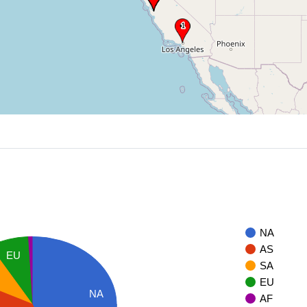
NA
AS
EU
SA
EU
NA
AF