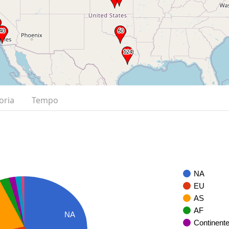
oria
Tempo
NA
EU
AS
AF
NA
Continent