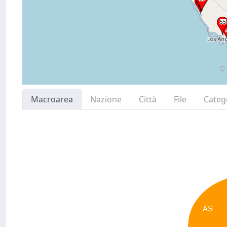
Macroarea
Nazione
Città
File
Categ
AS