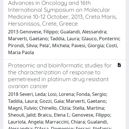
Advances in Oncology and 16th
International Symposium on Molecular
Medicine 10-12 October, 2013, Creta Maris,
Hersonissos, Crete, Greece
2013 Genovese, Filippo; Gualandi, Alessandra;
Marverti, Gaetano; Taddia, Laura; Glauco, Ponterini;
Pirondi, Silvia; Pela', Michela; Pavesi, Giorgia; Costi,
Maria Paola
Proteomic and bioinformatic studies for
the characterization of response to
pemetrexed in platinum drug resistant
ovarian cancer
2018 Severi, Leda; Losi, Lorena; Fonda, Sergio;
Taddia, Laura; Gozzi, Gaia; Marverti, Gaetano;
Magni, Fulvio; Chinello, Clizia; Stella, Martina;
Sheouli, Jalid; Braicu, Elena I.; Genovese, Filippo;
Lauriola, Angela; Marraccini, Chiara; Gualandi,
Alessandra; D'Arca, Domenico; Ferrari, Stefania;