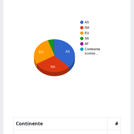
AS
NA
EU
SA
AF
Continente
AS
EU
sconos…
NA
Continente
#