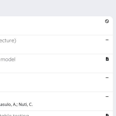
ecture)
n model
asulo, A.; Nuti, C.
table testing