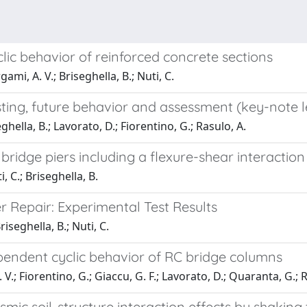
clic behavior of reinforced concrete sections
gami, A. V.; Briseghella, B.; Nuti, C.
sting, future behavior and assessment (key-note l
eghella, B.; Lavorato, D.; Fiorentino, G.; Rasulo, A.
 bridge piers including a flexure-shear interactio
i, C.; Briseghella, B.
r Repair: Experimental Test Results
riseghella, B.; Nuti, C.
ependent cyclic behavior of RC bridge columns
 V.; Fiorentino, G.; Giaccu, G. F.; Lavorato, D.; Quaranta, G.; R
smic soil-structure interaction effects by shaking 