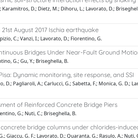
 Karamitros, D.; Dietz, M.; Dihoru, L.; Lavorato, D.; Briseghell
e 21st August 2017 Ischia earthquake
izio, C.; Vanzi, I.; Lavorato, D.; Fiorentino, G.
ontinuous Bridges Under Near-Fault Ground Motio
tino, G.; Gu, Y.; Briseghella, B.
Pisa: Dynamic monitoring, site response, and SSI
D.; Pagliaroli, A.; Carlucci, G.; Sabetta, F.; Monica, G. D.; Lan
sment of Reinforced Concrete Bridge Piers
entino, G.; Nuti, C.; Briseghella, B.
 concrete bridge columns under chlorides-induce
G.; Giaccu, G. F.; Lavorato, D.; Quaranta, G.; Rasulo, A.; Nuti, 