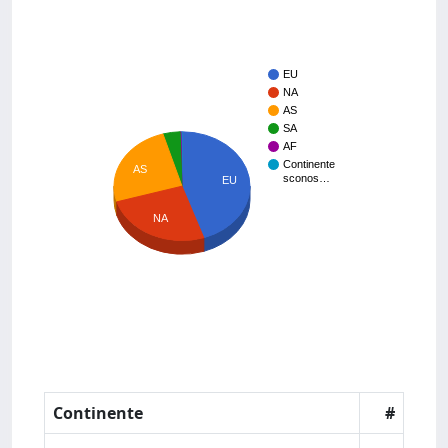
EU
NA
AS
SA
AF
Continente
AS
sconos…
EU
NA
Continente
#