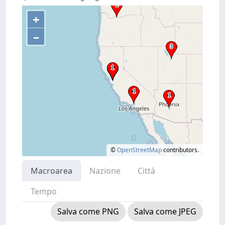
+
–
©
OpenStreetMap
contributors.
Macroarea
Nazione
Città
Tempo
Salva come PNG
Salva come JPEG