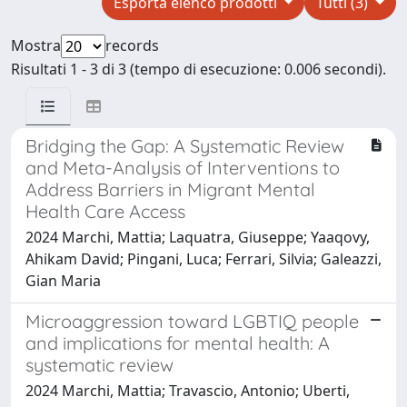
Esporta elenco prodotti
Tutti (3)
Mostra
records
Risultati 1 - 3 di 3 (tempo di esecuzione: 0.006 secondi).
Bridging the Gap: A Systematic Review
and Meta-Analysis of Interventions to
Address Barriers in Migrant Mental
Health Care Access
2024 Marchi, Mattia; Laquatra, Giuseppe; Yaaqovy,
Ahikam David; Pingani, Luca; Ferrari, Silvia; Galeazzi,
Gian Maria
Microaggression toward LGBTIQ people
and implications for mental health: A
systematic review
2024 Marchi, Mattia; Travascio, Antonio; Uberti,