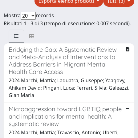
Esporta elenco prodotti
Tutti (3)
Mostra
records
Risultati 1 - 3 di 3 (tempo di esecuzione: 0.007 secondi).
Bridging the Gap: A Systematic Review
and Meta-Analysis of Interventions to
Address Barriers in Migrant Mental
Health Care Access
2024 Marchi, Mattia; Laquatra, Giuseppe; Yaaqovy,
Ahikam David; Pingani, Luca; Ferrari, Silvia; Galeazzi,
Gian Maria
Microaggression toward LGBTIQ people
and implications for mental health: A
systematic review
2024 Marchi, Mattia; Travascio, Antonio; Uberti,