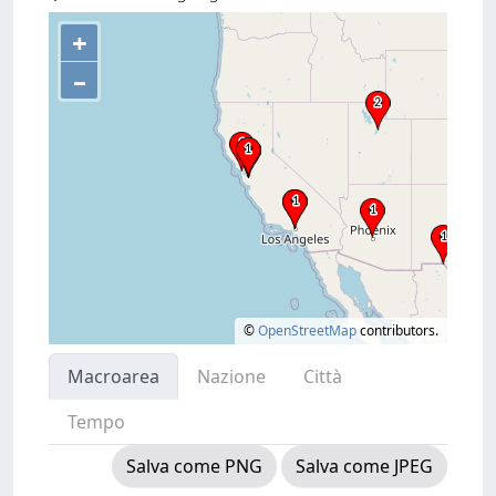
+
–
©
OpenStreetMap
contributors.
Macroarea
Nazione
Città
Tempo
Salva come PNG
Salva come JPEG