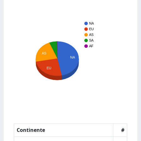
NA
EU
AS
SA
AF
AS
NA
EU
Continente
#